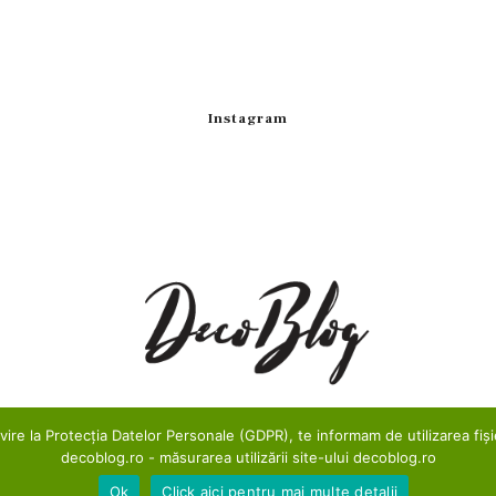
Instagram
re la Protecția Datelor Personale (GDPR), te informam de utilizarea fișie
decoblog.ro - măsurarea utilizării site-ului decoblog.ro
Ok
Click aici pentru mai multe detalii