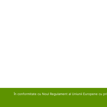
În conformitate cu Noul Regulament al Uniunii Europene cu privi