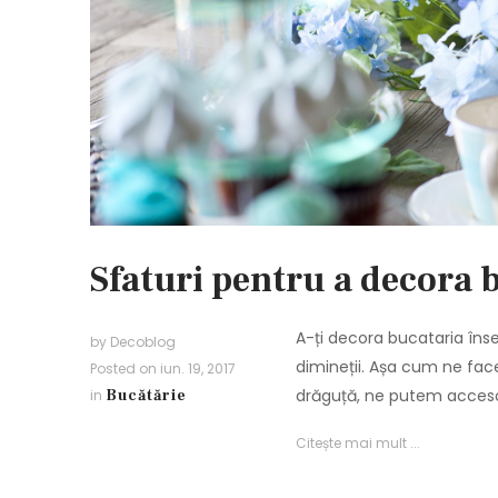
Sfaturi pentru a decora b
A-ți decora bucataria îns
by
Decoblog
dimineții. Așa cum ne fa
Posted on
iun. 19, 2017
drăguță, ne putem acceso
in
Bucătărie
Citește mai mult ...