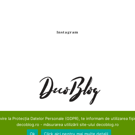
Instagram
re la Protecția Datelor Personale (GDPR), te informam de utilizarea fișie
decoblog.ro - măsurarea utilizării site-ului decoblog.ro
Ok
Click aici pentru mai multe detalii