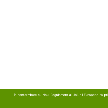
În conformitate cu Noul Regulament al Uniunii Europene cu privi