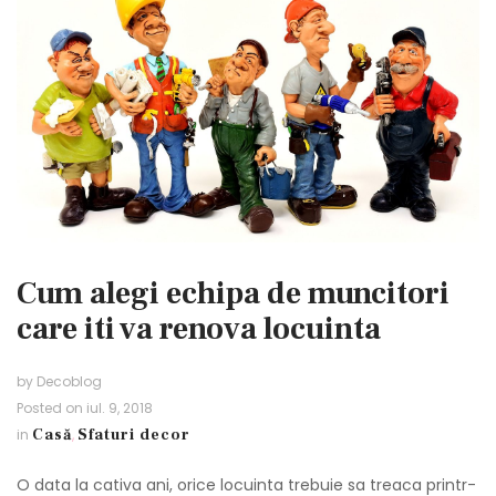
Cum alegi echipa de muncitori
care iti va renova locuinta
by
Decoblog
Posted on
iul. 9, 2018
in
Casă
,
Sfaturi decor
O data la cativa ani, orice locuinta trebuie sa treaca printr-