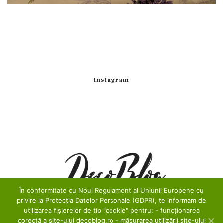
Instagram
În conformitate cu Noul Regulament al Uniunii Europene cu
privire la Protecția Datelor Personale (GDPR), te informam de
utilizarea fișierelor de tip "cookie" pentru: - funcționarea
corectă a site-ului decoblog.ro - măsurarea utilizării site-ului